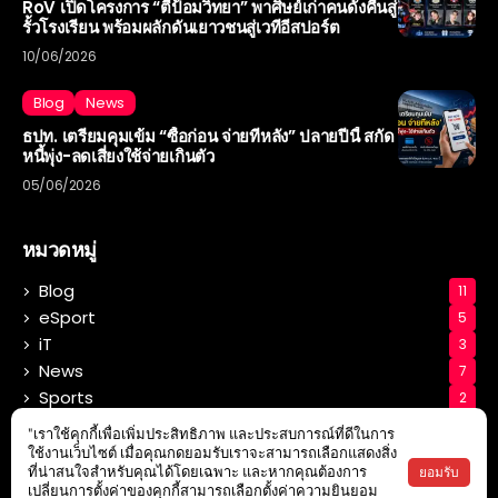
RoV เปิดโครงการ “ตีป้อมวิทยา” พาศิษย์เก่าคนดังคืนสู่
รั้วโรงเรียน พร้อมผลักดันเยาวชนสู่เวทีอีสปอร์ต
10/06/2026
Blog
News
ธปท. เตรียมคุมเข้ม “ซื้อก่อน จ่ายทีหลัง” ปลายปีนี้ สกัด
หนี้พุ่ง-ลดเสี่ยงใช้จ่ายเกินตัว
05/06/2026
หมวดหมู่
Blog
11
eSport
5
iT
3
News
7
Sports
2
Tech
3
"เราใช้คุกกี้เพื่อเพิ่มประสิทธิภาพ และประสบการณ์ที่ดีในการ
ใช้งานเว็บไซต์ เมื่อคุณกดยอมรับเราจะสามารถเลือกแสดงสิ่ง
ยอมรับ
ที่น่าสนใจสำหรับคุณได้โดยเฉพาะ และหากคุณต้องการ
เปลี่ยนการตั้งค่าของคุกกี้สามารถเลือกตั้งค่าความยินยอม