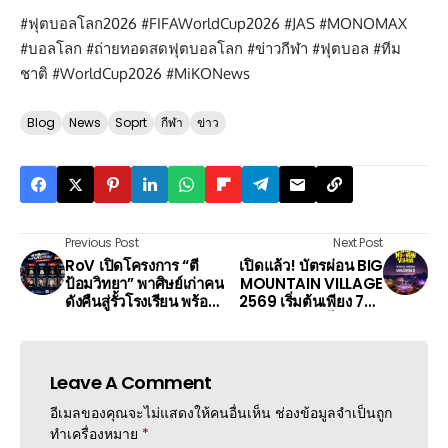
#ฟุตบอลโลก2026 #FIFAWorldCup2026 #JAS #MONOMAX
#บอลโลก #ถ่ายทอดสดฟุตบอลโลก #ข่าวกีฬา #ฟุตบอล #ทีม
ชาติ #WorldCup2026 #MiKONews
Blog
News
Soprt
กีฬา
ข่าว
Previous Post
Next Post
RoV เปิดโครงการ “ตี
เปิดแล้ว! บัตรผ่อน BIG
ป้อมวิทยา” พาศิษย์เก่าคน
MOUNTAIN VILLAGE
ดังคืนสู่รั้วโรงเรียน พร้อม
2569 เริ่มต้นเพียง 700
ผลักดันเยาวชนสู่เวทีอีส
บาท ผ่อน 0% ไม่มีบัตร
ปอร์ต
เครดิตก็ซื้อได้
Leave A Comment
อีเมลของคุณจะไม่แสดงให้คนอื่นเห็น
ช่องข้อมูลจำเป็นถูก
ทำเครื่องหมาย
*