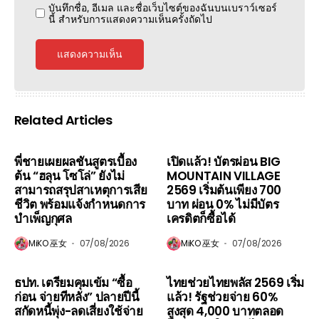
บันทึกชื่อ, อีเมล และชื่อเว็บไซต์ของฉันบนเบราว์เซอร์
นี้ สำหรับการแสดงความเห็นครั้งถัดไป
Related Articles
Blog
News
Blog
Sports
พี่ชายเผยผลชันสูตรเบื้อง
เปิดแล้ว! บัตรผ่อน BIG
ต้น “ฮลุน โซโล่” ยังไม่
MOUNTAIN VILLAGE
สามารถสรุปสาเหตุการเสีย
2569 เริ่มต้นเพียง 700
ชีวิต พร้อมแจ้งกำหนดการ
บาท ผ่อน 0% ไม่มีบัตร
บำเพ็ญกุศล
เครดิตก็ซื้อได้
MiKO 巫女
07/08/2026
MiKO 巫女
07/08/2026
Blog
News
Blog
News
ธปท. เตรียมคุมเข้ม “ซื้อ
ไทยช่วยไทยพลัส 2569 เริ่ม
ก่อน จ่ายทีหลัง” ปลายปีนี้
แล้ว! รัฐช่วยจ่าย 60%
สกัดหนี้พุ่ง-ลดเสี่ยงใช้จ่าย
สูงสุด 4,000 บาทตลอด