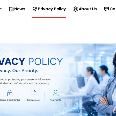
e
News
Privacy Policy
About Us
Co