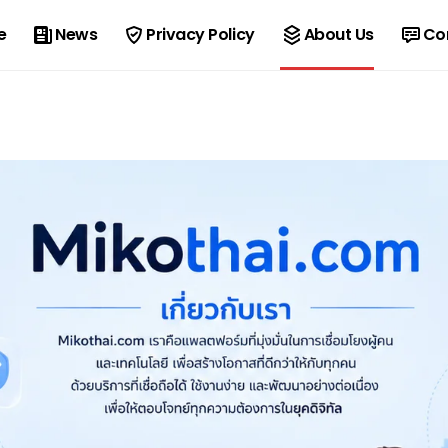
e
News
Privacy Policy
About Us
Co