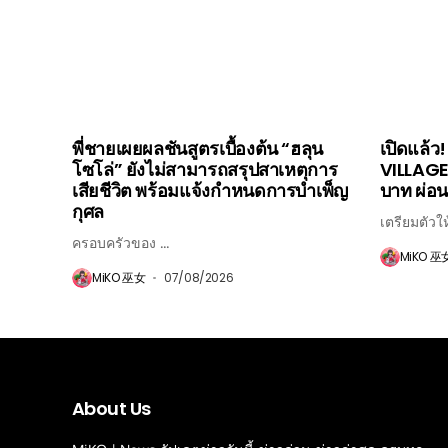
พี่ชายเผยผลชันสูตรเบื้องต้น “ฮลุน
เปิดแล้
โซโล่” ยังไม่สามารถสรุปสาเหตุการ
VILLAGE 
เสียชีวิต พร้อมแจ้งกำหนดการบำเพ็ญ
บาท ผ่อน 
กุศล
เตรียมตัวให้
ครอบครัวของ ...
MiKO 巫
MiKO 巫女
07/08/2026
About Us