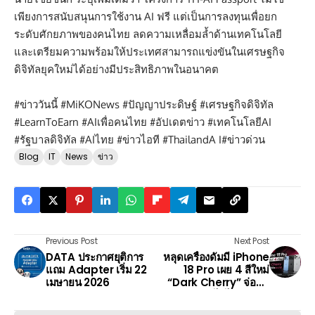
เพียงการสนับสนุนการใช้งาน AI ฟรี แต่เป็นการลงทุนเพื่อยก
ระดับศักยภาพของคนไทย ลดความเหลื่อมล้ำด้านเทคโนโลยี
และเตรียมความพร้อมให้ประเทศสามารถแข่งขันในเศรษฐกิจ
ดิจิทัลยุคใหม่ได้อย่างมีประสิทธิภาพในอนาคต
#ข่าววันนี้ #MiKONews #ปัญญาประดิษฐ์ #เศรษฐกิจดิจิทัล
#LearnToEarn #AIเพื่อคนไทย #อัปเดตข่าว #เทคโนโลยีAI
#รัฐบาลดิจิทัล #AIไทย #ข่าวไอที #ThailandA I#ข่าวด่วน
Blog
IT
News
ข่าว
Previous Post
Next Post
DATA ประกาศยุติการ
หลุดเครื่องดัมมี iPhone
แถม Adapter เริ่ม 22
18 Pro เผย 4 สีใหม่
เมษายน 2026
“Dark Cherry” จ่อขึ้น
แท่นสีไฮไลต์แห่งปี