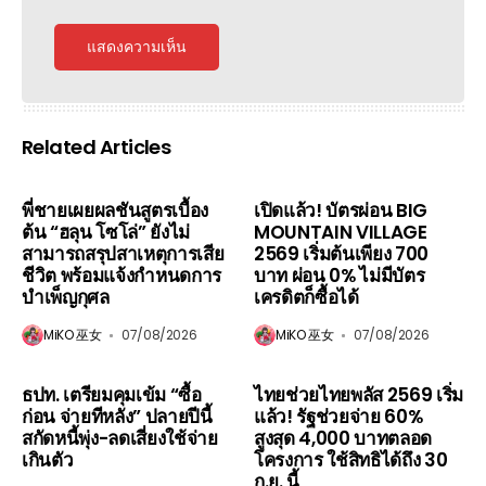
Related Articles
Blog
News
Blog
Sports
พี่ชายเผยผลชันสูตรเบื้อง
เปิดแล้ว! บัตรผ่อน BIG
ต้น “ฮลุน โซโล่” ยังไม่
MOUNTAIN VILLAGE
สามารถสรุปสาเหตุการเสีย
2569 เริ่มต้นเพียง 700
ชีวิต พร้อมแจ้งกำหนดการ
บาท ผ่อน 0% ไม่มีบัตร
บำเพ็ญกุศล
เครดิตก็ซื้อได้
MiKO 巫女
07/08/2026
MiKO 巫女
07/08/2026
Blog
News
Blog
News
ธปท. เตรียมคุมเข้ม “ซื้อ
ไทยช่วยไทยพลัส 2569 เริ่ม
ก่อน จ่ายทีหลัง” ปลายปีนี้
แล้ว! รัฐช่วยจ่าย 60%
สกัดหนี้พุ่ง-ลดเสี่ยงใช้จ่าย
สูงสุด 4,000 บาทตลอด
เกินตัว
โครงการ ใช้สิทธิได้ถึง 30
ก.ย. นี้