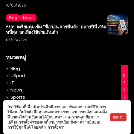
10/06/2026
Blog
News
ธปท. เตรียมคุมเข้ม “ซื้อก่อน จ่ายทีหลัง” ปลายปีนี้ สกัด
หนี้พุ่ง-ลดเสี่ยงใช้จ่ายเกินตัว
05/06/2026
หมวดหมู่
Blog
11
eSport
5
iT
3
News
7
Sports
2
Tech
3
"เราใช้คุกกี้เพื่อเพิ่มประสิทธิภาพ และประสบการณ์ที่ดีในการ
ใช้งานเว็บไซต์ เมื่อคุณกดยอมรับเราจะสามารถเลือกแสดงสิ่ง
ยอมรับ
ที่น่าสนใจสำหรับคุณได้โดยเฉพาะ และหากคุณต้องการ
เปลี่ยนการตั้งค่าของคุกกี้สามารถเลือกตั้งค่าความยินยอม
การใช้คุกกี้ได้ โดยคลิก 'การตั้งค่า'
Copyright 2026 All rights reserved powered by MiKOTHAi