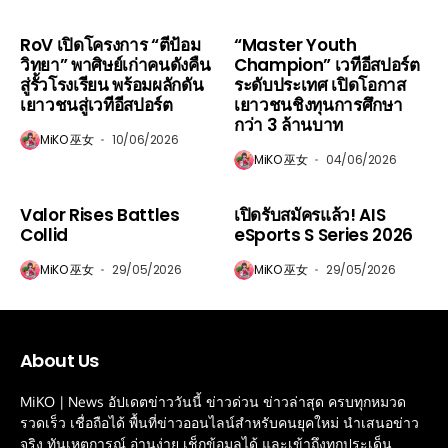
ESport
ESport
RoV เปิดโครงการ “ตีป้อม
“Master Youth
วิทยา” พาศิษย์เก่าคนดังคืน
Champion” เวทีอีสปอร์ต
สู่รั้วโรงเรียน พร้อมผลักดัน
ระดับประเทศ เปิดโอกาส
เยาวชนสู่เวทีอีสปอร์ต
เยาวชนชิงทุนการศึกษา
กว่า 3 ล้านบาท
MiKO 巫女
10/06/2026
MiKO 巫女
04/06/2026
ESport
ESport
Valor Rises Battles
เปิดรับสมัครแล้ว! AIS
Collid
eSports S Series 2026
MiKO 巫女
29/05/2026
MiKO 巫女
29/05/2026
About Us
MiKO | News อัปเดตข่าววันนี้ ข่าวด่วน ข่าวล่าสุด ครบทุกหมวด
รวดเร็ว เชื่อถือได้ พื้นที่ข่าวออนไลน์สำหรับคนยุคใหม่ นำเสนอข่าว
จริง ทันเหตุการณ์ อ่านง่าย เช็กข้อมูลได้ และเข้าถึงทุกประเด็น