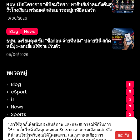
RoV เปิดโครงการ “ตีป้อมวิทยา” พาศิษย์เก่าคนดังคืนสู่
รั้วโรงเรียน พร้อมผลักดันเยาวชนสู่เวทีอีสปอร์ต
10/06/2026
Blog
News
ธปท. เตรียมคุมเข้ม “ซื้อก่อน จ่ายทีหลัง” ปลายปีนี้ สกัด
หนี้พุ่ง-ลดเสี่ยงใช้จ่ายเกินตัว
05/06/2026
หมวดหมู่
Blog
11
eSport
5
iT
3
News
7
Sports
2
Tech
3
"เราใช้คุกกี้เพื่อเพิ่มประสิทธิภาพ และประสบการณ์ที่ดีในการ
ใช้งานเว็บไซต์ เมื่อคุณกดยอมรับเราจะสามารถเลือกแสดงสิ่ง
ยอมรับ
ที่น่าสนใจสำหรับคุณได้โดยเฉพาะ และหากคุณต้องการ