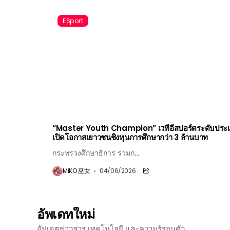
ESport
“Master Youth Champion” เวทีอีสปอร์ตระดับประ
เปิดโอกาสเยาวชนชิงทุนการศึกษากว่า 3 ล้านบาท
กระทรวงศึกษาธิการ ร่วมก...
MiKO 巫女
04/06/2026
อัพเดทใหม่
อัปเดตข่าวสาร เทคโนโลยี และความรู้รอบตัว