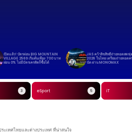
เปิดแล้ว! บัตรผ่อน BIG MOUNTAIN
JAS คว้าลิขสิทธิ์ถ่ายทอดสดฟ
VILLAGE 2569 เริ่มต้นเพียง 700 บาท
2026 ในไทย เตรียมถ่ายทอดค
ผ่อน 0% ไม่มีบัตรเครดิตก็ซื้อได้
นัด ผ่าน MONOMAX
eSport
iT
3
5
นประเทศไทยและต่างประเทศ ที่น่าสนใจ