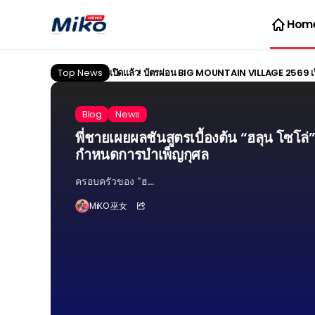
Hom
Top News
เปิดแล้ว! บัตรผ่อน BIG MOUNTAIN VILLAGE 2569 เริ่ม
Blog
News
พี่ชายเผยผลชันสูตรเบื้องต้น “ฮลุน โซโล่
กำหนดการบำเพ็ญกุศล
ครอบครัวของ “ฮ...
MiKO 巫女