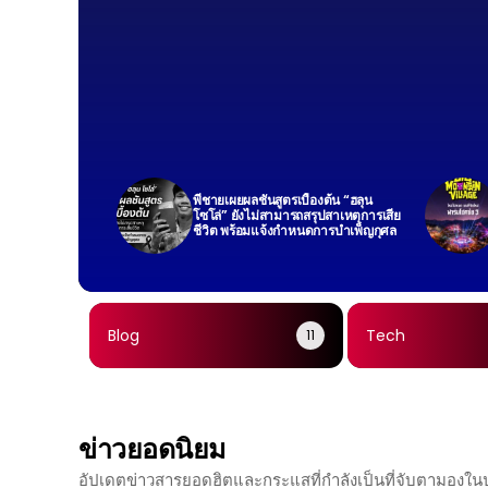
พี่ชายเผยผลชันสูตรเบื้องต้น “ฮลุน
โซโล่” ยังไม่สามารถสรุปสาเหตุการเสีย
ชีวิต พร้อมแจ้งกำหนดการบำเพ็ญกุศล
Blog
Tech
11
ข่าวยอดนิยม
อัปเดตข่าวสารยอดฮิตและกระแสที่กำลังเป็นที่จับตามองใ