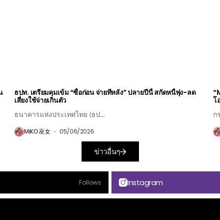
ยน
ธปท. เตรียมคุมเข้ม “ซื้อก่อน จ่ายทีหลัง” ปลายปีนี้ สกัดหนี้พุ่ง-ลด
“M
เสี่ยงใช้จ่ายเกินตัว
โอ
ธนาคารแห่งประเทศไทย (ธป...
กร
MiKO 巫女
05/06/2026
ข่าวอื่นๆ
Instagram
Follows