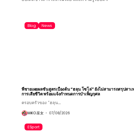
Blog
News
พี่ชายเผยผลชันสูตรเบื้องต้น “ฮลุน โซโล่” ยังไม่สามารถสรุปสาเห
การเสียชีวิต พร้อมแจ้งกำหนดการบำเพ็ญกุศล
ครอบครัวของ “ฮลุน...
MiKO 巫女
07/08/2026
ESport