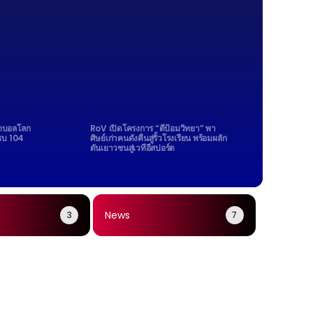
ุตบอลโลก
RoV เปิดโครงการ “ตีป้อมวิทยา” พา
รบ 104
ศิษย์เก่าคนดังคืนสู่รั้วโรงเรียน พร้อมผลัก
ดันเยาวชนสู่เวทีอีสปอร์ต
News
3
7