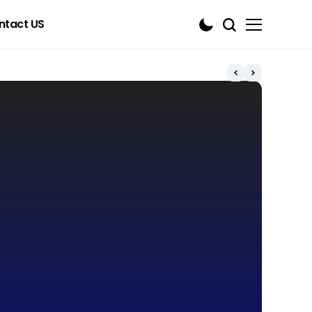
ntact US
Blo
เปิด
เครด
เตรียม
Mi