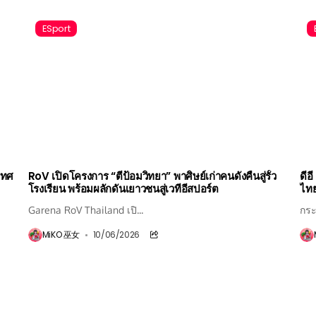
ESport
เทศ
RoV เปิดโครงการ “ตีป้อมวิทยา” พาศิษย์เก่าคนดังคืนสู่รั้ว
ดีอ
โรงเรียน พร้อมผลักดันเยาวชนสู่เวทีอีสปอร์ต
ไทย
Garena RoV Thailand เปิ...
กระ
MiKO 巫女
10/06/2026