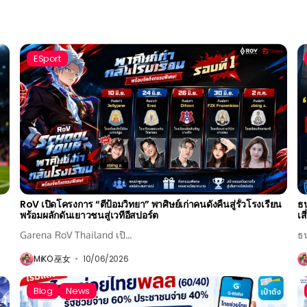
ESport
RoV เปิดโครงการ “ตีป้อมวิทยา” พาศิษย์เก่าคนดังคืนสู่รั้วโรงเรียน
ธป
พร้อมผลักดันเยาวชนสู่เวทีอีสปอร์ต
เส
Garena RoV Thailand เปิ...
ธ
MiKO 巫女
10/06/2026
Blog
News