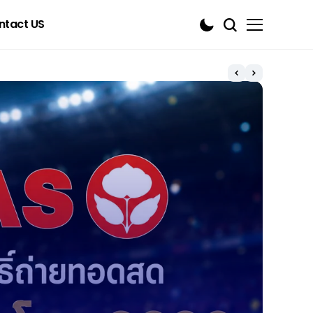
ntact US
ESpo
RoV 
ปอร
Garen
Mi