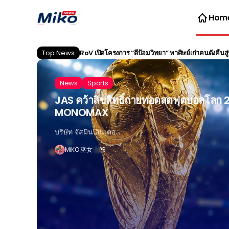
Hom
Top News
RoV เปิดโครงการ “ตีป้อมวิทยา” พาศิษย์เก่าคนดังคืนสู่ร
News
Sports
JAS คว้าลิขสิทธิ์ถ่ายทอดสดฟุตบอลโลก 
MONOMAX
บริษัท จัสมิน อินเตอ...
MiKO 巫女