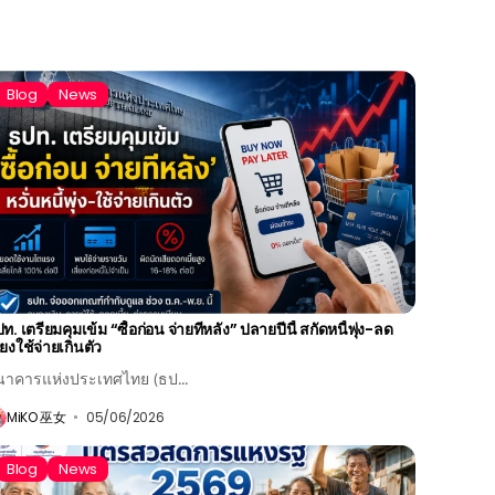
Blog
News
ท. เตรียมคุมเข้ม “ซื้อก่อน จ่ายทีหลัง” ปลายปีนี้ สกัดหนี้พุ่ง-ลด
ี่ยงใช้จ่ายเกินตัว
นาคารแห่งประเทศไทย (ธป...
MiKO 巫女
05/06/2026
Blog
News