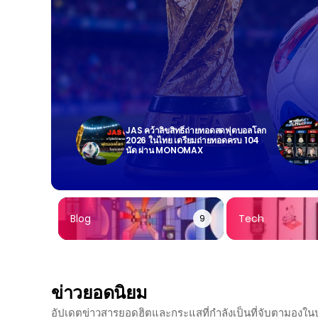
JAS คว้าลิขสิทธิ์ถ่ายทอดสดฟุตบอลโลก
2026 ในไทย เตรียมถ่ายทอดครบ 104
นัด ผ่าน MONOMAX
Blog
Tech
9
ข่าวยอดนิยม
อัปเดตข่าวสารยอดฮิตและกระแสที่กำลังเป็นที่จับตามองใ