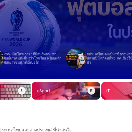
RoV เปิดโครงการ “ตีป้อมวิทยา” พา
ธปท. เตรียมคุมเข้ม “ซื้อก่อน จ่
ศิษย์เก่าคนดังคืนสู่รั้วโรงเรียน พร้อมผลัก
ปลายปีนี้ สกัดหนี้พุ่ง-ลดเสี่ยงใช
ดันเยาวชนสู่เวทีอีสปอร์ต
ตัว
eSport
iT
3
5
นประเทศไทยและต่างประเทศ ที่น่าสนใจ