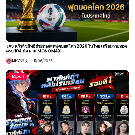
JAS คว้าลิขสิทธิ์ถ่ายทอดสดฟุตบอลโลก 2026 ในไทย เตรียมถ่ายทอด
ครบ 104 นัด ผ่าน MONOMAX
MiKO 巫女
11/06/2026
ESport