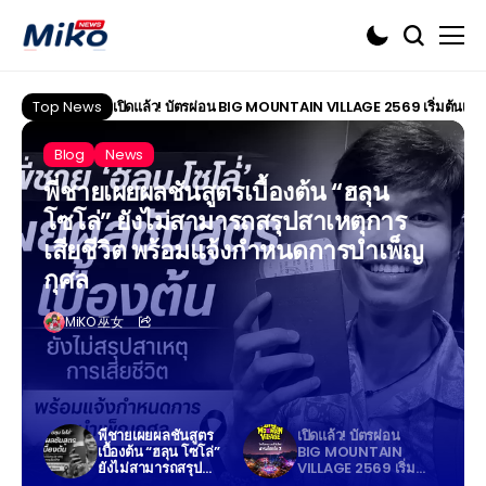
Top News
เปิดแล้ว! บัตรผ่อน BIG MOUNTAIN VILLAGE 2569 เริ่มต้นเพียง 
Blog
News
พี่ชายเผยผลชันสูตรเบื้องต้น “ฮลุน
โซโล่” ยังไม่สามารถสรุปสาเหตุการ
เสียชีวิต พร้อมแจ้งกำหนดการบำเพ็ญ
กุศล
MiKO 巫女
พี่ชายเผยผลชันสูตร
เปิดแล้ว! บัตรผ่อน
เบื้องต้น “ฮลุน โซโล่”
BIG MOUNTAIN
ยังไม่สามารถสรุป
VILLAGE 2569 เริ่ม
สาเหตุการเสียชีวิต
ต้นเพียง 700 บาท