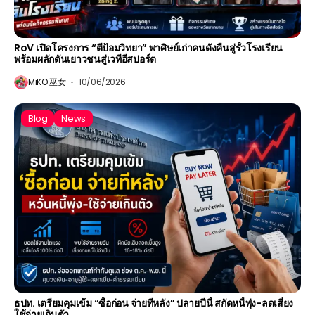
RoV เปิดโครงการ “ตีป้อมวิทยา” พาศิษย์เก่าคนดังคืนสู่รั้วโรงเรียน
พร้อมผลักดันเยาวชนสู่เวทีอีสปอร์ต
MiKO 巫女
10/06/2026
Blog
News
ธปท. เตรียมคุมเข้ม “ซื้อก่อน จ่ายทีหลัง” ปลายปีนี้ สกัดหนี้พุ่ง-ลดเสี่ยง
ใช้จ่ายเกินตัว