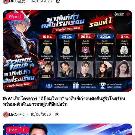
MiKO 巫女
04/06/2026
ESport
RoV เปิดโครงการ “ตีป้อมวิทยา” พาศิษย์เก่าคนดังคืนสู่รั้วโรงเรียน
พร้อมผลักดันเยาวชนสู่เวทีอีสปอร์ต
MiKO 巫女
10/06/2026
Blog
IT