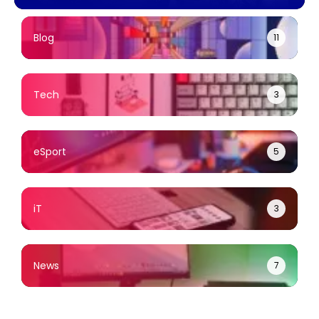
พร้อมแจ้งกำหนดการ
ผ่อน 0% ไม่มีบัตร
บำเพ็ญกุศล
เครดิตก็ซื้อได้
Blog
11
Tech
3
eSport
5
iT
3
News
7