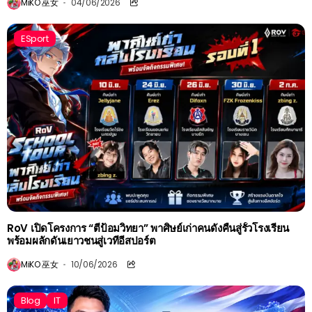
MiKO 巫女
04/06/2026
ESport
RoV เปิดโครงการ “ตีป้อมวิทยา” พาศิษย์เก่าคนดังคืนสู่รั้วโรงเรียน
พร้อมผลักดันเยาวชนสู่เวทีอีสปอร์ต
MiKO 巫女
10/06/2026
Blog
IT