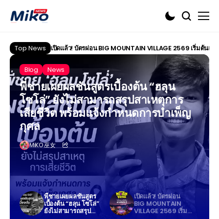
Top News
เปิดแล้ว! บัตรผ่อน BIG MOUNTAIN VILLAGE 2569 เริ่มต้นเพียง 
Blog
News
พี่ชายเผยผลชันสูตรเบื้องต้น “ฮลุน
โซโล่” ยังไม่สามารถสรุปสาเหตุการ
เสียชีวิต พร้อมแจ้งกำหนดการบำเพ็ญ
กุศล
MiKO 巫女
พี่ชายเผยผลชันสูตร
เปิดแล้ว! บัตรผ่อน
เบื้องต้น “ฮลุน โซโล่”
BIG MOUNTAIN
ยังไม่สามารถสรุป
VILLAGE 2569 เริ่ม
สาเหตุการเสียชีวิต
ต้นเพียง 700 บาท