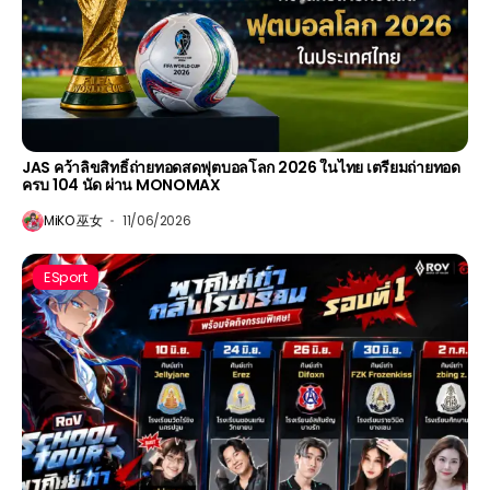
JAS คว้าลิขสิทธิ์ถ่ายทอดสดฟุตบอลโลก 2026 ในไทย เตรียมถ่ายทอด
ครบ 104 นัด ผ่าน MONOMAX
MiKO 巫女
11/06/2026
ESport