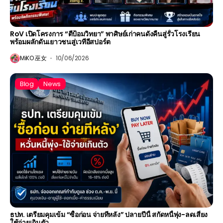
RoV เปิดโครงการ “ตีป้อมวิทยา” พาศิษย์เก่าคนดังคืนสู่รั้วโรงเรียน
พร้อมผลักดันเยาวชนสู่เวทีอีสปอร์ต
MiKO 巫女
10/06/2026
Blog
News
ธปท. เตรียมคุมเข้ม “ซื้อก่อน จ่ายทีหลัง” ปลายปีนี้ สกัดหนี้พุ่ง-ลดเสี่ยง
ใช้จ่ายเกินตัว