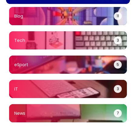
พร้อมแจ้งกำหนดการ
ผ่อน 0% ไม่มีบัตร
บำเพ็ญกุศล
เครดิตก็ซื้อได้
Blog
11
Tech
3
eSport
5
iT
3
News
7