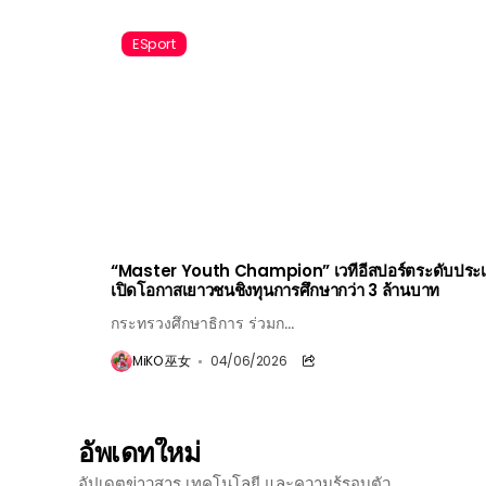
ESport
“Master Youth Champion” เวทีอีสปอร์ตระดับประ
เปิดโอกาสเยาวชนชิงทุนการศึกษากว่า 3 ล้านบาท
กระทรวงศึกษาธิการ ร่วมก...
MiKO 巫女
04/06/2026
อัพเดทใหม่
อัปเดตข่าวสาร เทคโนโลยี และความรู้รอบตัว