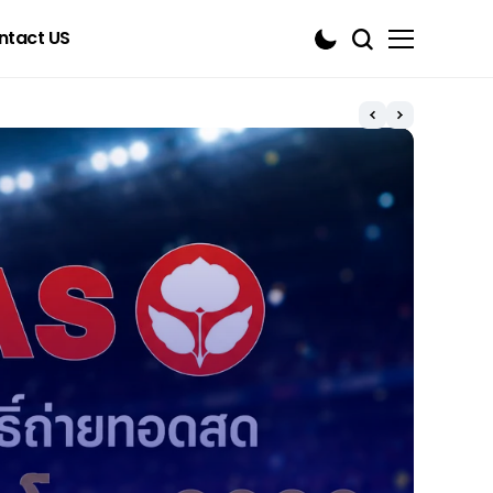
ntact US
ESpo
RoV 
ปอร
Garen
Mi