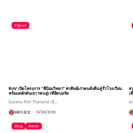
ESport
RoV เปิดโครงการ “ตีป้อมวิทยา” พาศิษย์เก่าคนดังคืนสู่รั้วโรงเรียน
ธป
พร้อมผลักดันเยาวชนสู่เวทีอีสปอร์ต
เส
Garena RoV Thailand เปิ...
ธ
MiKO 巫女
10/06/2026
Blog
News