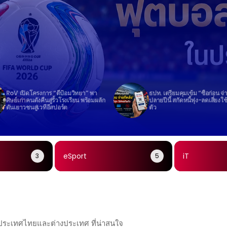
RoV เปิดโครงการ “ตีป้อมวิทยา” พา
ธปท. เตรียมคุมเข้ม “ซื้อก่อน จ่
ศิษย์เก่าคนดังคืนสู่รั้วโรงเรียน พร้อมผลัก
ปลายปีนี้ สกัดหนี้พุ่ง-ลดเสี่ยงใช
ดันเยาวชนสู่เวทีอีสปอร์ต
ตัว
eSport
iT
3
5
นประเทศไทยและต่างประเทศ ที่น่าสนใจ