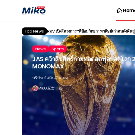
Hom
Top News
RoV เปิดโครงการ “ตีป้อมวิทยา” พาศิษย์เก่าคนดังคืนสู่ร
News
Sports
JAS คว้าลิขสิทธิ์ถ่ายทอดสดฟุตบอลโลก 
MONOMAX
บริษัท จัสมิน อินเตอ...
MiKO 巫女