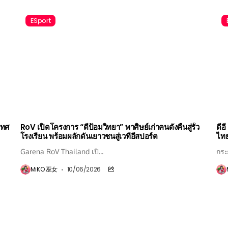
ESport
เทศ
RoV เปิดโครงการ “ตีป้อมวิทยา” พาศิษย์เก่าคนดังคืนสู่รั้ว
ดีอ
โรงเรียน พร้อมผลักดันเยาวชนสู่เวทีอีสปอร์ต
ไทย
Garena RoV Thailand เปิ...
กระ
MiKO 巫女
10/06/2026