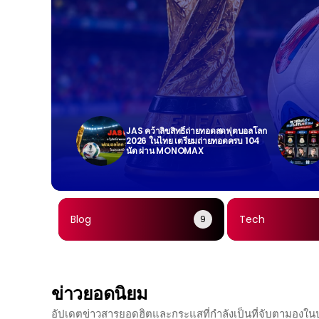
JAS คว้าลิขสิทธิ์ถ่ายทอดสดฟุตบอลโลก
2026 ในไทย เตรียมถ่ายทอดครบ 104
นัด ผ่าน MONOMAX
Blog
Tech
9
ข่าวยอดนิยม
อัปเดตข่าวสารยอดฮิตและกระแสที่กำลังเป็นที่จับตามองใ