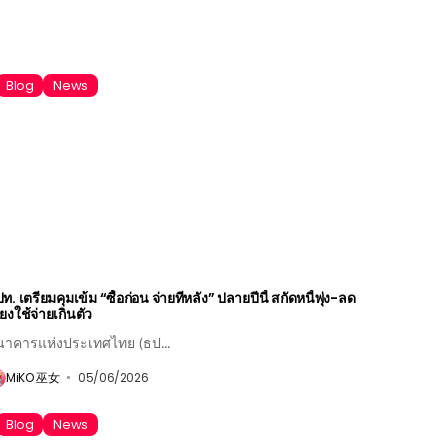
Blog
News
ท. เตรียมคุมเข้ม “ซื้อก่อน จ่ายทีหลัง” ปลายปีนี้ สกัดหนี้พุ่ง-ลด
ี่ยงใช้จ่ายเกินตัว
นาคารแห่งประเทศไทย (ธป...
MiKO 巫女
05/06/2026
Blog
News