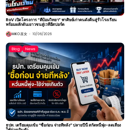
RoV เปิดโครงการ “ตีป้อมวิทยา” พาศิษย์เก่าคนดังคืนสู่รั้วโรงเรียน
พร้อมผลักดันเยาวชนสู่เวทีอีสปอร์ต
MiKO 巫女
10/06/2026
Blog
News
ธปท. เตรียมคุมเข้ม “ซื้อก่อน จ่ายทีหลัง” ปลายปีนี้ สกัดหนี้พุ่ง-ลดเสี่ยง
ใช้จ่ายเกินตัว