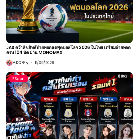
JAS คว้าลิขสิทธิ์ถ่ายทอดสดฟุตบอลโลก 2026 ในไทย เตรียมถ่ายทอด
ครบ 104 นัด ผ่าน MONOMAX
MiKO 巫女
11/06/2026
ESport