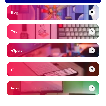
ดการ
ผ่อน 0% ไม่มีบัตร
104 นัด ผ่าน
เครดิตก็ซื้อได้
MONOMAX
Blog
11
Tech
3
eSport
5
iT
3
News
7