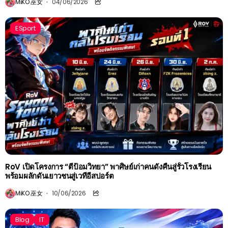
MiKO 巫女
04/06/2026
ESport
RoV เปิดโครงการ “ตีป้อมวิทยา” พาศิษย์เก่าคนดังคืนสู่รั้วโรงเรียน
พร้อมผลักดันเยาวชนสู่เวทีอีสปอร์ต
MiKO 巫女
10/06/2026
Blog
IT