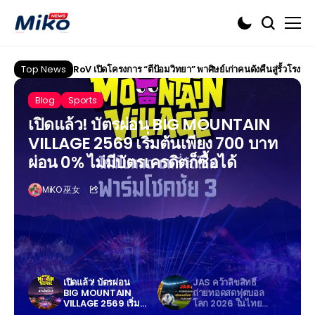
Top News
RoV เปิดโครงการ “ตีป้อมวิทยา” พาศิษย์เก่าคนดังคืนสู่รั้วโรงเรี
Blog
Sports
เปิดแล้ว! บัตรผ่อน BIG MOUNTAIN
VILLAGE 2569 เริ่มต้นเพียง 700 บาท
ผ่อน 0% ไม่มีบัตรเครดิตก็ซื้อได้
MiKO 巫女
ูตร
เปิดแล้ว! บัตรผ่อน
JAS คว้าลิขสิทธิ์
โล่”
BIG MOUNTAIN
ถ่ายทอดสดฟุตบอล
ป
VILLAGE 2569 เริ่ม
โลก 2026 ในไทย
ต
ต้นเพียง 700 บาท
เตรียมถ่ายทอดครบ