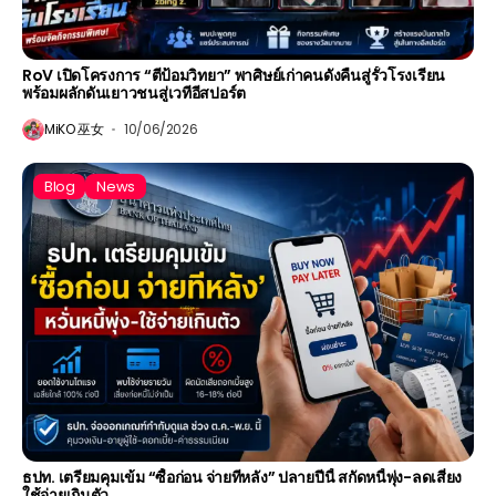
RoV เปิดโครงการ “ตีป้อมวิทยา” พาศิษย์เก่าคนดังคืนสู่รั้วโรงเรียน
พร้อมผลักดันเยาวชนสู่เวทีอีสปอร์ต
MiKO 巫女
10/06/2026
Blog
News
ธปท. เตรียมคุมเข้ม “ซื้อก่อน จ่ายทีหลัง” ปลายปีนี้ สกัดหนี้พุ่ง-ลดเสี่ยง
ใช้จ่ายเกินตัว