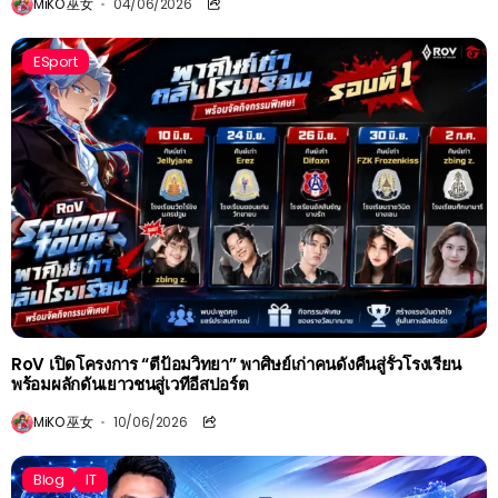
MiKO 巫女
04/06/2026
ESport
RoV เปิดโครงการ “ตีป้อมวิทยา” พาศิษย์เก่าคนดังคืนสู่รั้วโรงเรียน
พร้อมผลักดันเยาวชนสู่เวทีอีสปอร์ต
MiKO 巫女
10/06/2026
Blog
IT