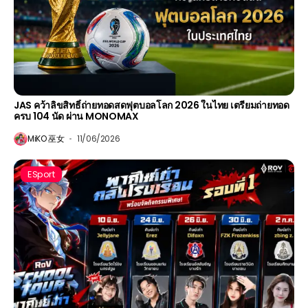
JAS คว้าลิขสิทธิ์ถ่ายทอดสดฟุตบอลโลก 2026 ในไทย เตรียมถ่ายทอด
ครบ 104 นัด ผ่าน MONOMAX
MiKO 巫女
11/06/2026
ESport