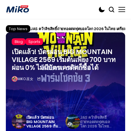
Top News
JAS คว้าลิขสิทธิ์ถ่ายทอดสดฟุตบอลโลก 2026 ในไทย เตรียม
Blog
Sports
เปิดแล้ว! บัตรผ่อน BIG MOUNTAIN
VILLAGE 2569 เริ่มต้นเพียง 700 บาท
ผ่อน 0% ไม่มีบัตรเครดิตก็ซื้อได้
MiKO 巫女
ูตร
เปิดแล้ว! บัตรผ่อน
JAS คว้าลิขสิทธิ์
โล่”
BIG MOUNTAIN
ถ่ายทอดสดฟุตบอล
ป
VILLAGE 2569 เริ่ม
โลก 2026 ในไทย
ต
ต้นเพียง 700 บาท
เตรียมถ่ายทอดครบ