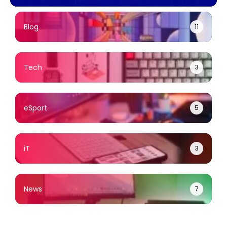
ดการ
ผ่อน 0% ไม่มีบัตร
104 นัด ผ่าน
เครดิตก็ซื้อได้
MONOMAX
Blog
11
Tech
3
eSport
5
iT
3
News
7