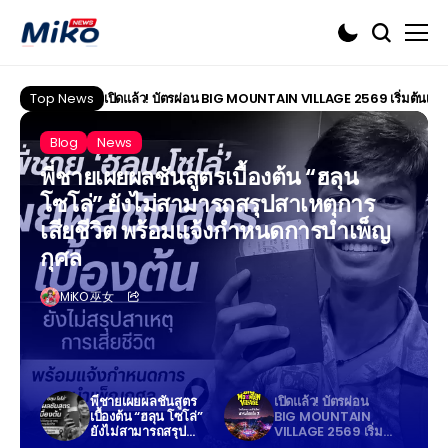
Top News
เปิดแล้ว! บัตรผ่อน BIG MOUNTAIN VILLAGE 2569 เริ่มต้นเพียง 
Blog
News
พี่ชายเผยผลชันสูตรเบื้องต้น “ฮลุน
โซโล่” ยังไม่สามารถสรุปสาเหตุการ
เสียชีวิต พร้อมแจ้งกำหนดการบำเพ็ญ
กุศล
MiKO 巫女
พี่ชายเผยผลชันสูตร
เปิดแล้ว! บัตรผ่อน
เบื้องต้น “ฮลุน โซโล่”
BIG MOUNTAIN
ยังไม่สามารถสรุป
VILLAGE 2569 เริ่ม
สาเหตุการเสียชีวิต
ต้นเพียง 700 บาท