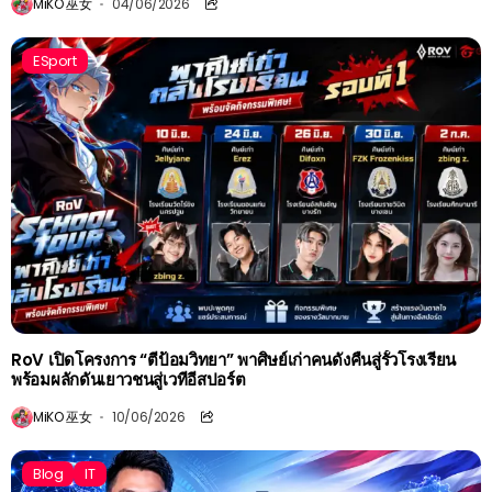
MiKO 巫女
04/06/2026
ESport
RoV เปิดโครงการ “ตีป้อมวิทยา” พาศิษย์เก่าคนดังคืนสู่รั้วโรงเรียน
พร้อมผลักดันเยาวชนสู่เวทีอีสปอร์ต
MiKO 巫女
10/06/2026
Blog
IT