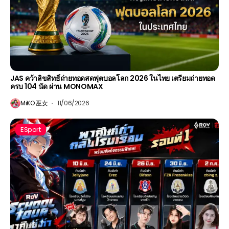
JAS คว้าลิขสิทธิ์ถ่ายทอดสดฟุตบอลโลก 2026 ในไทย เตรียมถ่ายทอด
ครบ 104 นัด ผ่าน MONOMAX
MiKO 巫女
11/06/2026
ESport