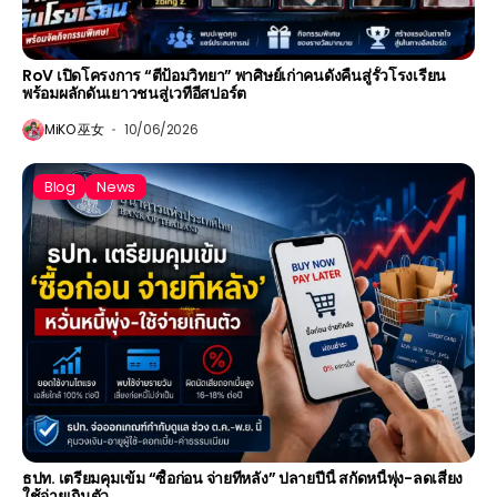
RoV เปิดโครงการ “ตีป้อมวิทยา” พาศิษย์เก่าคนดังคืนสู่รั้วโรงเรียน
พร้อมผลักดันเยาวชนสู่เวทีอีสปอร์ต
MiKO 巫女
10/06/2026
Blog
News
ธปท. เตรียมคุมเข้ม “ซื้อก่อน จ่ายทีหลัง” ปลายปีนี้ สกัดหนี้พุ่ง-ลดเสี่ยง
ใช้จ่ายเกินตัว