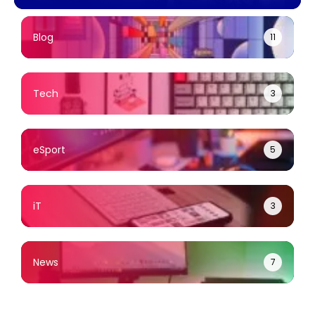
พร้อมแจ้งกำหนดการ
ผ่อน 0% ไม่มีบัตร
บำเพ็ญกุศล
เครดิตก็ซื้อได้
Blog
11
Tech
3
eSport
5
iT
3
News
7