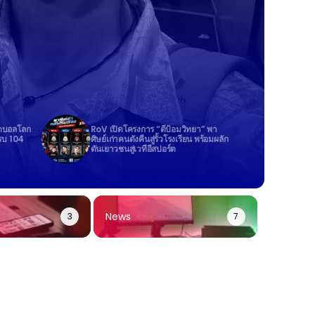
ุตบอลโลก
RoV เปิดโครงการ “ตีป้อมวิทยา” พา
รบ 104
ศิษย์เก่าคนดังคืนสู่รั้วโรงเรียน พร้อมผลัก
ดันเยาวชนสู่เวทีอีสปอร์ต
News
3
7