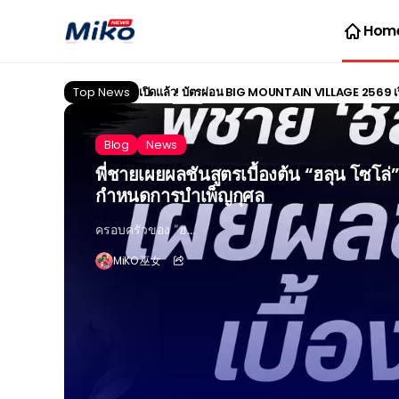
Hom
Top News
เปิดแล้ว! บัตรผ่อน BIG MOUNTAIN VILLAGE 2569 เริ่ม
Blog
News
พี่ชายเผยผลชันสูตรเบื้องต้น “ฮลุน โซโล่
กำหนดการบำเพ็ญกุศล
ครอบครัวของ “ฮ...
MiKO 巫女