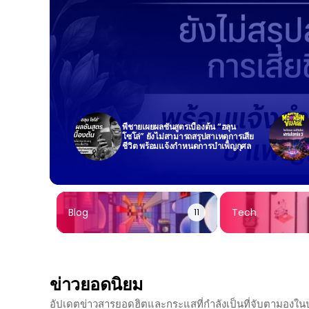
พี่ชายเผยผลชันสูตรเบื้องต้น “ฮลุน
โซโล่” ยังไม่สามารถสรุปสาเหตุการเสีย
ชีวิต พร้อมแจ้งกำหนดการบำเพ็ญกุศล
Blog
Tech
11
ข่าวยอดนิยม
อัปเดตข่าวสารยอดฮิตและกระแสที่กำลังเป็นที่จับตามองใ