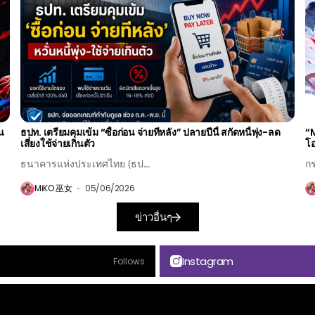
ยน
ธปท. เตรียมคุมเข้ม “ซื้อก่อน จ่ายทีหลัง” ปลายปีนี้ สกัดหนี้พุ่ง-ลด
“M
เสี่ยงใช้จ่ายเกินตัว
โอ
ธนาคารแห่งประเทศไทย (ธป...
กร
MiKO 巫女
05/06/2026
ข่าวอื่นๆ
Instagram
Follows