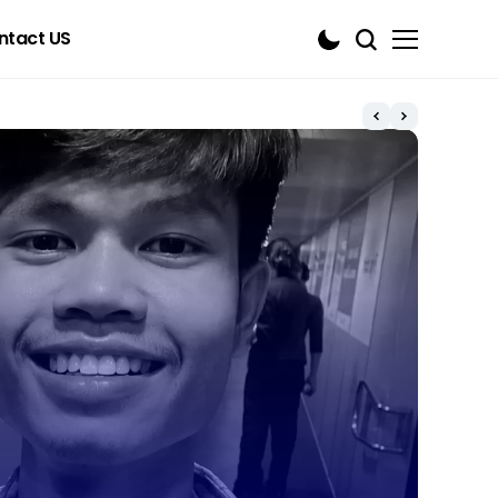
ntact US
Blo
เปิด
เครด
เตรียม
Mi