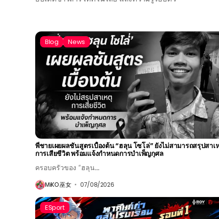
Blog
News
พี่ชายเผยผลชันสูตรเบื้องต้น “ฮลุน โซโล่” ยังไม่สามารถสรุปสาเห
การเสียชีวิต พร้อมแจ้งกำหนดการบำเพ็ญกุศล
ครอบครัวของ “ฮลุน...
MiKO 巫女
07/08/2026
ESport